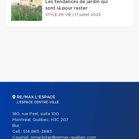
Les tendances de jardin qui
sont là pour rester
STYLE DE VIE
|
17 juillet 2026
RE/MAX L'ESPACE
L'ESPACE CENTRE-VILLE
180, rue Peel, suite 100
Montréal, Québec, H3C 2G7
Bur.:
Cell.:
514 885-3885
Courriel:
omar.bitar@remax-quebec.com