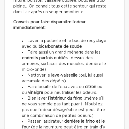
friture, poisson, vaisselle oubliée, poubelle trop
pleine… On connait tous cette senteur qui reste
dans l’air après un souper ambitieux.
Conseils pour faire disparaitre l’odeur
immédiatement:
Laver la poubelle et le bac de recyclage
avec du
bicarbonate de soude
.
Faire aussi un grand ménage dans les
endroits parfois oubliés
: dessus des
armoires, surfaces des meubles, derrière le
micro-ondes.
Nettoyer le
lave-vaisselle
(oui, lui aussi
accumule des dépôts).
Faire bouillir de l’eau avec du
citron
ou
du
vinaigre
pour neutraliser les odeurs.
Bien laver l’
intérieur du frigo
(même s’il
ne vous semble pas tant puant! N’oubliez
pas que l’odeur désagréable est peut-être
une combinaison de petites odeurs.)
Passer l’aspirateur
derrière le frigo et le
four
(de la nourriture peut être en train d’y