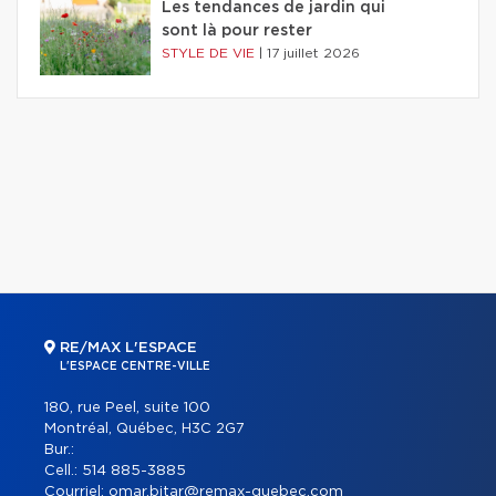
Les tendances de jardin qui
sont là pour rester
STYLE DE VIE
|
17 juillet 2026
RE/MAX L'ESPACE
L'ESPACE CENTRE-VILLE
180, rue Peel, suite 100
Montréal, Québec, H3C 2G7
Bur.:
Cell.:
514 885-3885
Courriel:
omar.bitar@remax-quebec.com